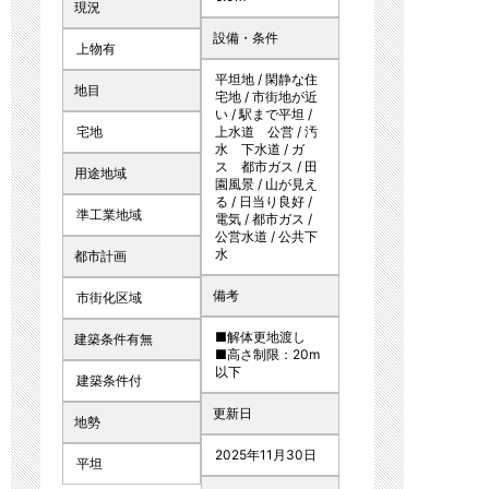
現況
設備・条件
上物有
平坦地 / 閑静な住
地目
宅地 / 市街地が近
い / 駅まで平坦 /
宅地
上水道 公営 / 汚
水 下水道 / ガ
ス 都市ガス / 田
用途地域
園風景 / 山が見え
る / 日当り良好 /
準工業地域
電気 / 都市ガス /
公営水道 / 公共下
水
都市計画
備考
市街化区域
■解体更地渡し
建築条件有無
■高さ制限：20m
以下
建築条件付
更新日
地勢
2025年11月30日
平坦