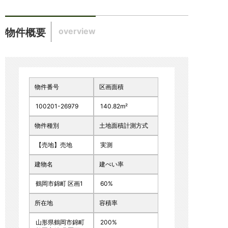
overview
物件概要
物件番号
区画面積
100201-26979
140.82m²
物件種別
土地面積計測方式
【売地】売地
実測
建物名
建ぺい率
鶴岡市錦町 区画1
60%
所在地
容積率
山形県鶴岡市錦町
200%