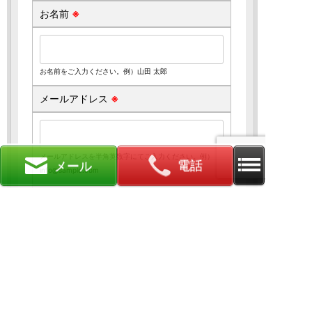
お名前
※
お名前をご入力ください。例）山田 太郎
メールアドレス
※
メールアドレスを半角英数字にてご入力ください。例）
電話
メール
info@sample.com
電話番号
※
電話番号をご入力ください。例）03-1234-5678
ご希望内容をチェックして下さい
※