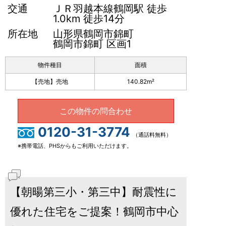
交通
ＪＲ羽越本線鶴岡駅 徒歩
1.0km 徒歩14分
所在地
山形県鶴岡市錦町
鶴岡市錦町 区画1
物件種目
面積
【売地】売地
140.82m²
この物件の問合わせ
0120-31-3774
（通話料無料）
※携帯電話、PHSからもご利用いただけます。
【朝暘第三小・第三中】耐震性に
優れた住宅をご提案！鶴岡市中心