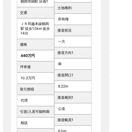
鶴岡市錦町 区画1
土地権利
交通
所有権
ＪＲ羽越本線鶴岡
駅 徒歩1.0km 徒歩
接道状況
14分
一方
価格
接道方向1
440万円
南
坪単価
接道間口1
10.3万円
8.22m
取引態様
接道種別1
代理
公道
引渡/入居可能時期
接道幅員1
相談
6.0m