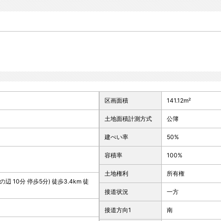
区画面積
141.12m²
土地面積計測方式
公簿
建ぺい率
50%
容積率
100%
土地権利
所有権
 10分 停歩5分) 徒歩3.4km 徒
接道状況
一方
接道方向1
南