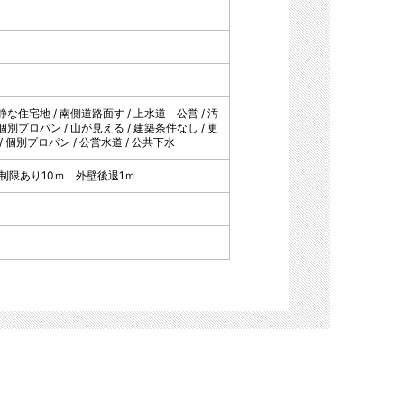
静な住宅地 / 南側道路面す / 上水道 公営 / 汚
個別プロパン / 山が見える / 建築条件なし / 更
/ 個別プロパン / 公営水道 / 公共下水
制限あり10ｍ 外壁後退1ｍ