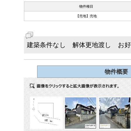
物件種目
【売地】売地
建築条件なし 解体更地渡し お
物件概要