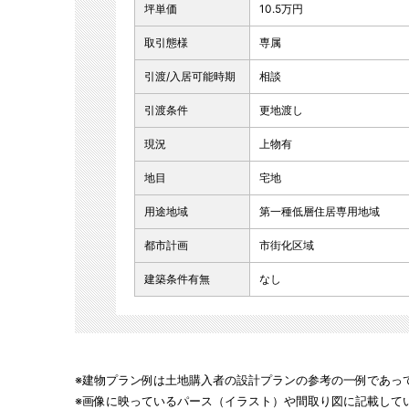
坪単価
10.5万円
取引態様
専属
引渡/入居可能時期
相談
引渡条件
更地渡し
現況
上物有
地目
宅地
用途地域
第一種低層住居専用地域
都市計画
市街化区域
建築条件有無
なし
※建物プラン例は土地購入者の設計プランの参考の一例であっ
※画像に映っているパース（イラスト）や間取り図に記載して