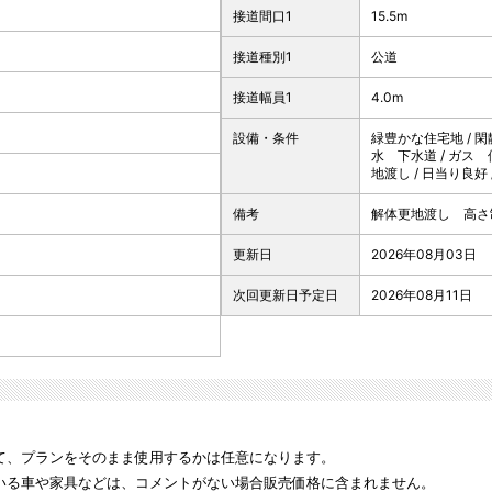
接道間口1
15.5m
接道種別1
公道
接道幅員1
4.0m
設備・条件
緑豊かな住宅地 / 閑
水 下水道 / ガス 
地渡し / 日当り良好 
備考
解体更地渡し 高さ
更新日
2026年08月03日
次回更新日予定日
2026年08月11日
て、プランをそのまま使用するかは任意になります。
いる車や家具などは、コメントがない場合販売価格に含まれません。