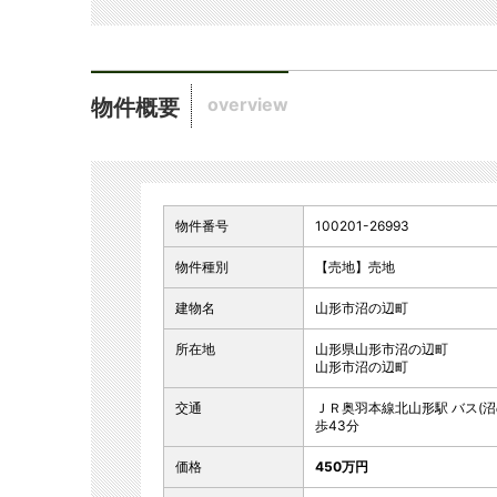
overview
物件概要
物件番号
100201-26993
物件種別
【売地】売地
建物名
山形市沼の辺町
所在地
山形県山形市沼の辺町
山形市沼の辺町
交通
ＪＲ奥羽本線北山形駅 バス(沼の辺
歩43分
価格
450万円