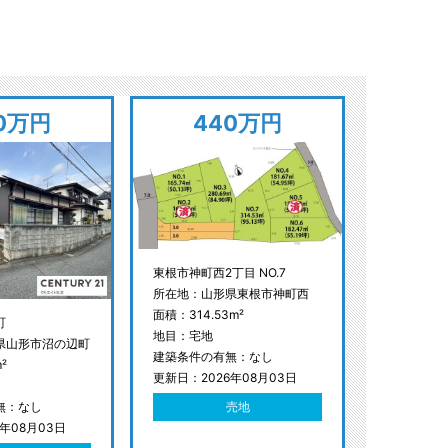
0万円
440万円
東根市神町西2丁目 NO.7
所在地：山形県東根市神町西
面積：314.53m²
町
地目：宅地
県山形市沼の辺町
建築条件の有無：なし
²
更新日：2026年08月03日
売地
無：なし
年08月03日