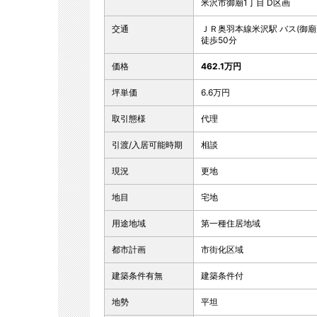
米沢市御廟1丁目 D区画
交通
ＪＲ奥羽本線米沢駅 バス(御廟所口
徒歩50分
価格
462.1万円
坪単価
6.6万円
取引態様
代理
引渡/入居可能時期
相談
現況
更地
地目
宅地
用途地域
第一種住居地域
都市計画
市街化区域
建築条件有無
建築条件付
地勢
平坦