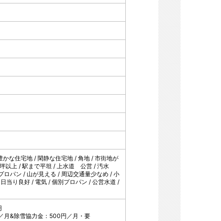
緑豊かな住宅地 / 閑静な住宅地 / 角地 / 市街地が
0坪以上 / 駅まで平坦 / 上水道 公営 / 汚水
プロパン / 山が見える / 周辺交通量少なめ / 小
 日当り良好 / 電気 / 個別プロパン / 公営水道 /
円
／月&除雪協力金：500円／月・要