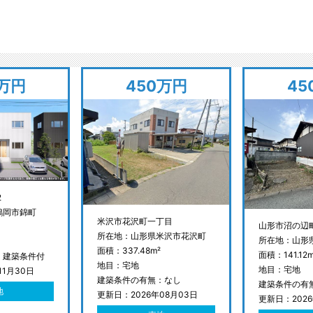
0万円
450万円
45
2
鶴岡市錦町
米沢市花沢町一丁目
山形市沼の辺
所在地：山形県米沢市花沢町
所在地：山形
面積：337.48m²
面積：141.12m
：建築条件付
地目：宅地
地目：宅地
11月30日
建築条件の有無：なし
建築条件の有
地
更新日：2026年08月03日
更新日：2026