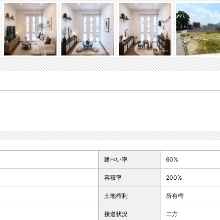
建ぺい率
60%
容積率
200%
土地権利
所有権
接道状況
二方