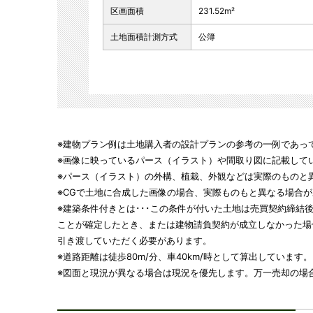
区画面積
231.52m²
土地面積計測方式
公簿
※建物プラン例は土地購入者の設計プランの参考の一例であっ
※画像に映っているパース（イラスト）や間取り図に記載して
※パース（イラスト）の外構、植栽、外観などは実際のものと
※CGで土地に合成した画像の場合、実際ものもと異なる場合
※建築条件付きとは･･･この条件が付いた土地は売買契約締結
ことが確定したとき、または建物請負契約が成立しなかった場
引き渡していただく必要があります。
※道路距離は徒歩80m/分、車40km/時として算出しています。
※図面と現況が異なる場合は現況を優先します。万一売却の場