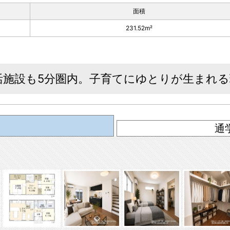
面積
231.52m²
活施設も5分圏内。子育てにゆとりが生まれ
通