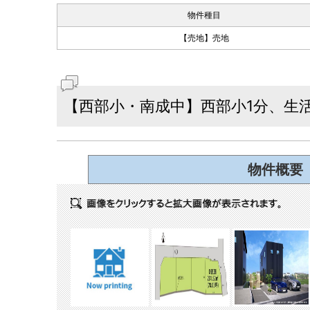
物件種目
【売地】売地
【西部小・南成中】西部小1分、生
物件概要