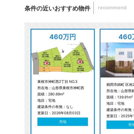
recommend
条件の近いおすすめ物件
460万円
46
東根市神町西2丁目 NO.3
鶴岡市錦町 区画
所在地：山形県東根市神町西
所在地：山形県
面積：280.69m²
面積：139.91m²
地目：宅地
地目：宅地
建築条件の有無：なし
建築条件の有無
更新日：2026年08月03日
更新日：2025年
売地
売