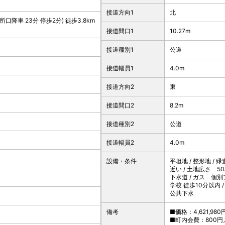
接道方向1
北
降車 23分 停歩2分) 徒歩3.8km
接道間口1
10.27m
接道種別1
公道
接道幅員1
4.0m
接道方向2
東
接道間口2
8.2m
接道種別2
公道
接道幅員2
4.0m
設備・条件
平坦地 / 整形地 / 
近い / 土地広さ 5
下水道 / ガス 個別
学校 徒歩10分以内 /
公共下水
備考
■価格：4,621,980
■町内会費：800円