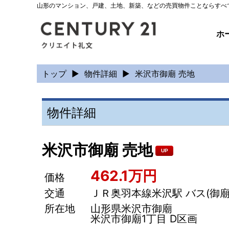
山形のマンション、戸建、土地、新築、などの売買物件ことならすべ
ホ
トップ
▶
物件詳細
▶
米沢市御廟 売地
物件詳細
米沢市御廟 売地
UP
462.1万円
価格
交通
ＪＲ奥羽本線米沢駅 バス(御廟所口
所在地
山形県米沢市御廟
米沢市御廟1丁目 D区画