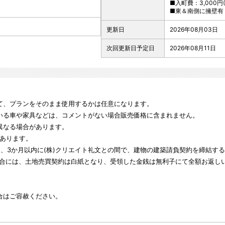
■入町費：3,000円
■東＆南側に擁壁有
更新日
2026年08月03日
次回更新日予定日
2026年08月11日
て、プランをそのまま使用するかは任意になります。
いる車や家具などは、コメントがない場合販売価格に含まれません。
異なる場合があります。
があります。
後、3か月以内に(株)クリエイト礼文との間で、建物の建築請負契約を締結
合には、土地売買契約は白紙となり、受領した金銭は無利子にて全額お返し
合はご容赦ください。