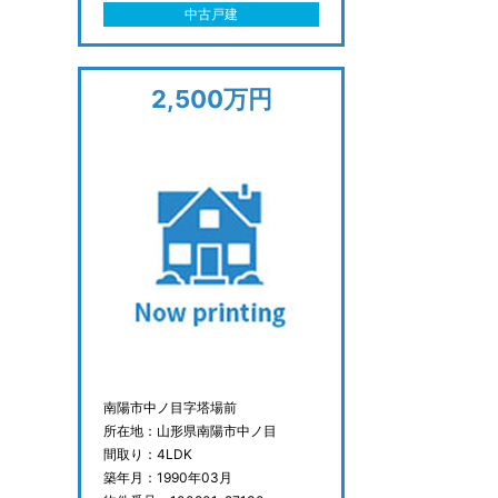
中古戸建
2,500万円
南陽市中ノ目字塔場前
所在地：山形県南陽市中ノ目
間取り：4LDK
築年月：1990年03月