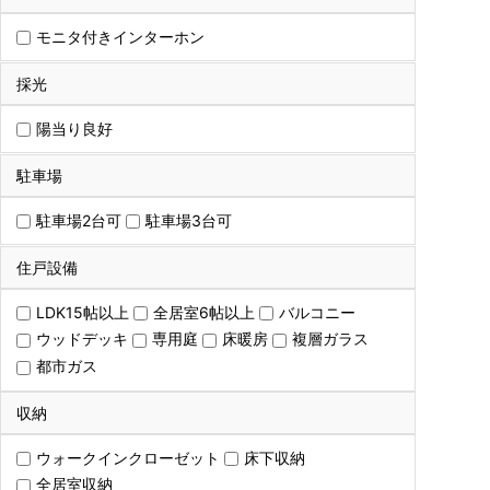
モニタ付きインターホン
採光
陽当り良好
駐車場
駐車場2台可
駐車場3台可
住戸設備
LDK15帖以上
全居室6帖以上
バルコニー
ウッドデッキ
専用庭
床暖房
複層ガラス
都市ガス
収納
ウォークインクローゼット
床下収納
全居室収納