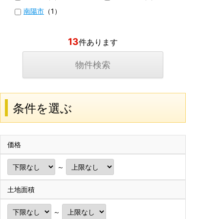
南陽市
（1）
13
件あります
条件を選ぶ
価格
～
土地面積
～