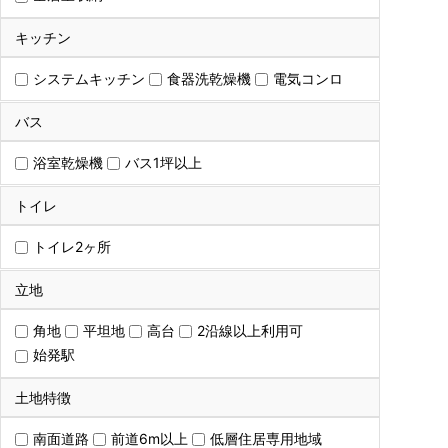
キッチン
システムキッチン
食器洗乾燥機
電気コンロ
バス
浴室乾燥機
バス1坪以上
トイレ
トイレ2ヶ所
立地
角地
平坦地
高台
2沿線以上利用可
始発駅
土地特徴
南面道路
前道6m以上
低層住居専用地域